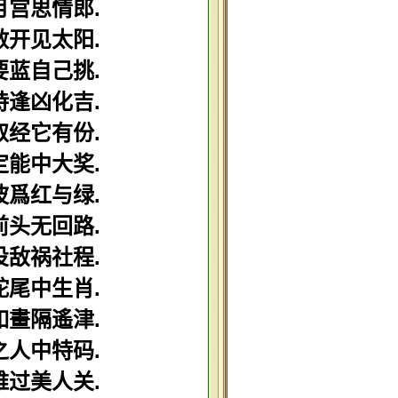
月宫思情郎.
敞开见太阳.
要蓝自己挑.
持逢凶化吉.
取经它有份.
定能中大奖.
波爲红与绿.
前头无回路.
投敌祸社程.
蛇尾中生肖.
如畫隔遙津.
之人中特码.
难过美人关.