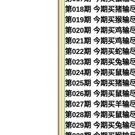
第018期 今期买猪输
第019期 今期买猴输
第020期 今期买鸡输
第021期 今期买鸡输
第022期 今期买蛇输
第023期 今期买兔输
第024期 今期买鼠输
第025期 今期买猪输
第026期 今期买鼠输
第027期 今期买羊输
第028期 今期买鼠输
第029期 今期买兔输