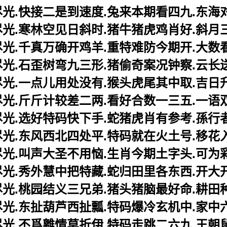
尽光.快接二是到速度.兔来本期看四九.东海
尽光.寒林空见日斜时.猪牛猪虎鸡肖好.斜月
尽光.千真万确开鸡羊.重特难防今期开.大数
尽光.石歪树弯九三形.猪偷奇案况钟察.云长
尽光.一点儿用处没有.猴头虎尾其中取.吉日
尽光.斤斤计较差二两.看好合数一三五.一语
尽光.选好特码快下手.蛇猪虎肖有参考.孫行
尽光.东风西北四处平.特码就在火土号.移花
尽光.叫声大圣不用恼.生肖今期土字头.可为
尽光.秀外慧中把特藏.蛇归田里各东西.开大
尽光.桃园结义三兄弟.猪头猪脑最好命.耕田
尽光.东扯葫芦西扯瓢.特码爆冷玄机中.家中
尽光.不爲離情莫折伊.特码走跳二六九.王朝