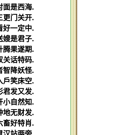
对面是西海.
三更门关开.
看好一定中.
送嫂是君子.
升腾果遂期.
双关话特码.
者智降妖怪.
入戶笑床空.
彩君发又发.
开小自然知.
种地无财发.
六畜好特肖.
鼠汉站两旁.