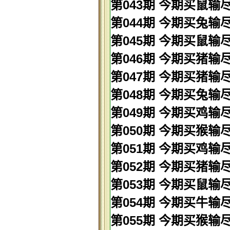
第043期 今期买鼠输
第044期 今期买兔输
第045期 今期买鼠输
第046期 今期买猪输
第047期 今期买猪输
第048期 今期买兔输
第049期 今期买鸡输
第050期 今期买猴输
第051期 今期买鸡输
第052期 今期买猪输
第053期 今期买鼠输
第054期 今期买牛输
第055期 今期买猴输