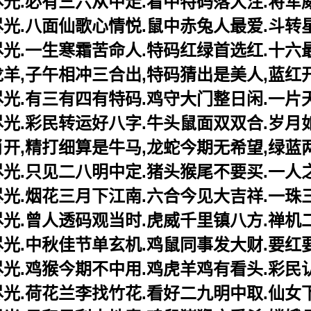
尽光.必有三六从中走.看中特码落大注.将军
尽光.八面仙歌心情悦.鼠中赤兔人最爱.斗转
尽光.一生寒霜苦命人.特码红绿首选红.十六
龙羊,子午相冲三合出,特码猜出是美人,蓝红
尽光.有三有四有特码.鸡守大门整日闲.一片
尽光.彩民转运好八字.牛头鼠面双双合.岁月
肖开,精打细算是牛马,龙蛇今期无希望,绿蓝
尽光.只见二八明中定.猪头猴尾不要买.一人
尽光.烟花三月下江南.六合今见大吉祥.一珠
尽光.曾人透码观当时.虎威千里镇八方.禅机
尽光.中秋佳节单玄机.鸡鼠同事发大财.要红
尽光.鸡猴今期不中用.鸡虎羊鸡有看头.彩民
尽光.荷花兰李找竹花.看好二九明中取.仙女