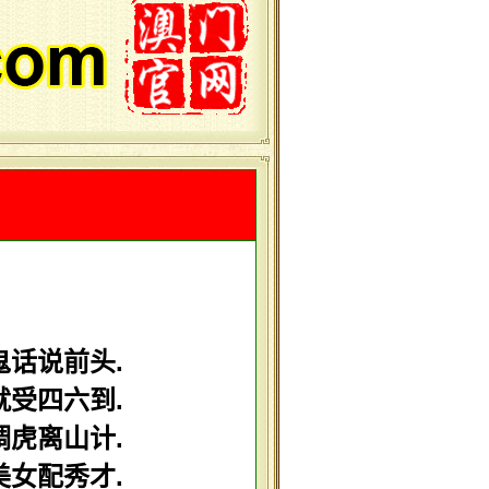
】
鬼话说前头.
就受四六到.
调虎离山计.
美女配秀才.