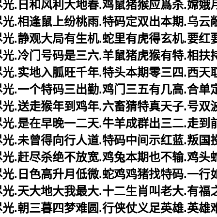
尽光.日和风利大地春.鸡鼠猪猴应爲杀.嫦娥
尽光.相逢鼠上纷桃雨.特码定双出本期.乌云
尽光.静观大局有生机.蛇里有虎得玄机.要红
尽光.冷门号码是三六.羊鼠猪虎猴有特.相扶
尽光.实地入胍旺千年.特头本期零三四.西天
尽光.一个特码三出勤.鸡门三五有几高.合单
尽光.送走猴年到鸡年.六畜猜特真天子.号双
尽光.是在早晚一二天.牛羊成群出三二.走到
尽光.未曾得向行人道.特码中间示红蓝.叛国
尽光.赶尽杀绝不放宽.鸡兔本期也不输.鸡头
尽光.日色高升月低微.蛇鸡鸡猪找特码.一行
尽光.天大地大我最大.十二生肖叫老大.有福
尽光.朝三暮四梦难圆.行侠仗义足英雄.英雄