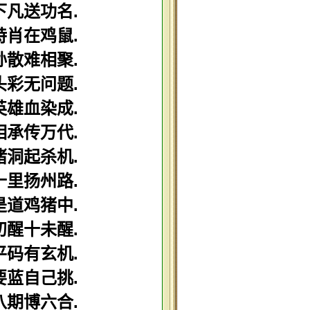
下凡送功名.
特肖在鸡鼠.
孙散难相聚.
头彩无问题.
英雄血染成.
相承传万代.
猪洞起杀机.
十里扬州路.
是道鸡猪中.
初醒十未醒.
平码有玄机.
要蓝自己挑.
八期博六合.