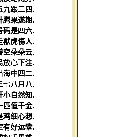
五九跟三四.
升腾果遂期.
号码是四六.
走獸虎傷人.
碧空朵朵云.
民放心下注.
出海中四二.
三七八月八.
开小自然知.
一匹值千金.
是鸡细心想.
定有好运攀.