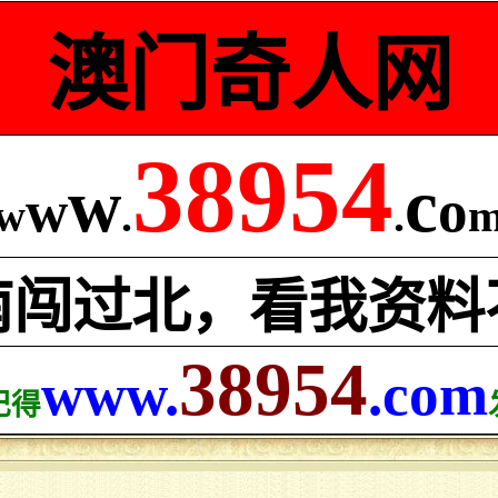
澳门奇人网
38954
w
c
w
o
w
.
.
南闯过北，看我资料
38954
www.
.com
记得