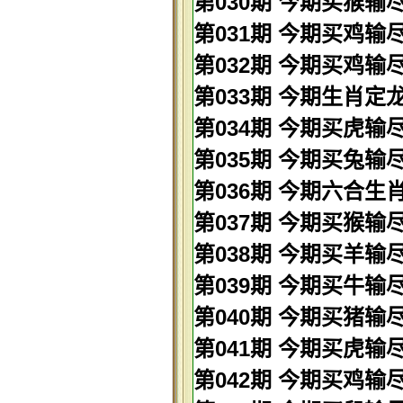
第030期 今期买猴输
第031期 今期买鸡输
第032期 今期买鸡输
第033期 今期生肖定
第034期 今期买虎输
第035期 今期买兔输
第036期 今期六合生
第037期 今期买猴输
第038期 今期买羊输
第039期 今期买牛输
第040期 今期买猪输
第041期 今期买虎输
第042期 今期买鸡输