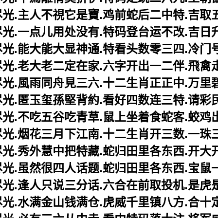
尽光.主人不視它是寶.鸡前蛇后二中特.吉取
尽光.一点儿用处没有.特码登台运不改.吉日
尽光.能大能大显神通.特看头数零三四.冷门
尽光.老大老二定在家.六字开出一二伴.飛禽
尽光.風雨同舟見三六.十二生肖正正中.万里
尽光.匿玉玺孫堅背約.看好四数连三特.请彩
尽光.不吃五谷吃青草.鼠上坐着食蛇客.蛟鸡
尽光.烟花三月下江南.十二生肖开三数.一珠
尽光.秀外慧中把特藏.蛇归田里各东西.开大
尽光.虽然很四人话题.蛇归田里各东西.宝鼠
尽光.逢人只说三分话.六合在前取投机.是虎
尽光.水满金山钱满仓.虎威千里镇八方.合十