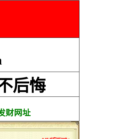
m
不后悔
发财网址