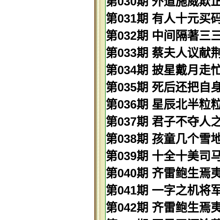
第030期 外道施威
第031期 有人十元
第032期 中间隔著三
第033期 蔡夫人议
第034期 披星戴月
第035期 死后还把自
第036期 星辰北半
第037期 君子不夺人
第038期 孩童几个雪
第039期 十全十美司
第040期 齐雷鲍生
第041期 一字之机
第042期 齐雷鲍生焉