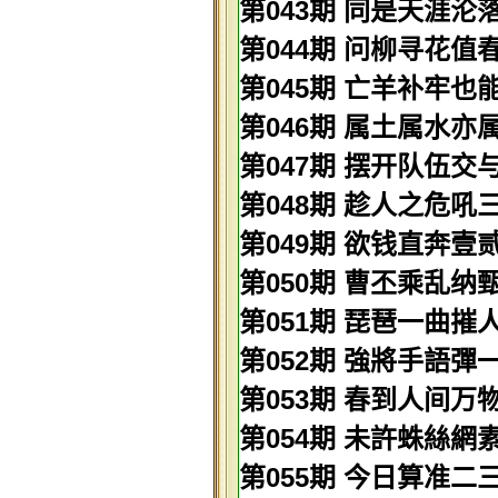
第043期 同是天涯
第044期 问柳寻花
第045期 亡羊补牢也
第046期 属土属水亦
第047期 摆开队伍交
第048期 趁人之危吼
第049期 欲钱直奔
第050期 曹丕乘乱
第051期 琵琶一曲
第052期 強將手語彈
第053期 春到人间万
第054期 未許蛛絲
第055期 今日算准