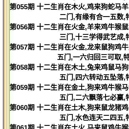
第055期 十二生肖在木火,鸡来狗蛇马
二门,有缘有合一五数,特
第056期 十二生肖在火金,羊来鸡牛猴
三门,十三学得武艺成,特
第057期 十二生肖在火金,龙来鼠狗鸡
五门,一六归回三可取,特
第058期 十二生肖在木土,兔来鸡鼠马
五门,四六转动五坠落,特
第059期 十二生肖在金土,狗来鸡牛猴
五门,二六飘落七必赢,特
第060期 十二生肖在土木,狗来鼠龙猪
五门,水色连天二四五,特
第061期 十二生肖在土火,马来鼠鸡牛