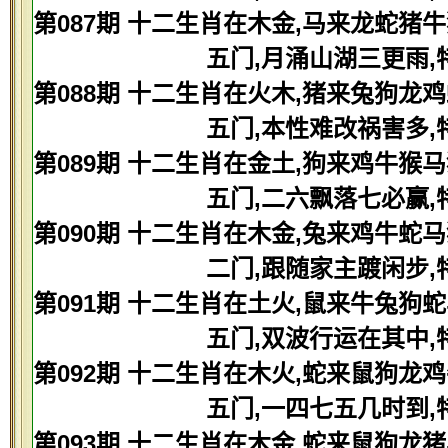
第087期 十二生肖在木金,马来龙蛇猪
五门,月涌山湖三更雨,特
第088期 十二生肖在火木,猪来兔狗龙
五门,本性难改祸害多,特
第089期 十二生肖在金土,狗来鸡牛猴
五门,二六飘落七必赢,特
第090期 十二生肖在木金,兔来鸡牛蛇
二门,跟随家主踱闲步,特
第091期 十二生肖在土火,鼠来牛兔狗
五门,双波行运在其中,特
第092期 十二生肖在木火,蛇来鼠狗龙
五门,一四七五几时到,特
第093期 十二生肖在木金,蛇来鼠狗龙