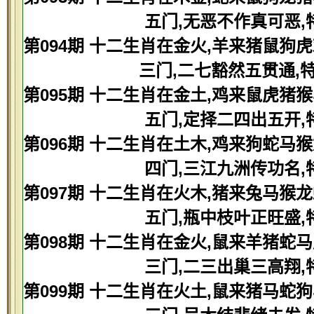
五门,无恶不作真可恶,特
第094期 十二生肖在金火,羊来猪鼠狗
三门,二七豁然五贯通,特
第095期 十二生肖在金土,鸡来鼠虎猪
五门,定择二四出五开,特
第096期 十二生肖在土木,鸡来狗蛇马
四门,三江九洲传功名,特
第097期 十二生肖在火木,猪来兔马猴
五门,瓶中枝叶正旺盛,特
第098期 十二生肖在金火,鼠来羊猪蛇
三门,二三出巢三高翔,特
第099期 十二生肖在火土,鼠来猪马蛇