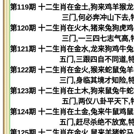
第119期 十二生肖在金土,狗来鸡羊猴
三门,何必奔冲山下去,特
第120期 十二生肖在火木,猪来兔狗虎
三门,一三四七志气高,特
第121期 十二生肖在金水,龙来狗鸡牛
五门,三跟四自不同道,特
第122期 十二生肖在金火,猴来蛇鼠兔
三门,身临其境才知险,特
第123期 十二生肖在土木,狗来鼠兔牛
五门,两仪八卦平天下,特
第124期 十二生肖在土金,兔来牛鼠鸡
五门,赶尽杀绝不放宽,特
第125期 十二生肖在金火,鼠来羊猪蛇