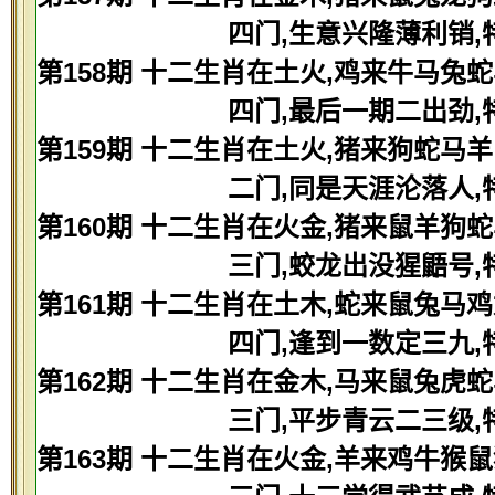
四门,生意兴隆薄利销,特
第158期 十二生肖在土火,鸡来牛马兔
四门,最后一期二出劲,特
第159期 十二生肖在土火,猪来狗蛇马
二门,同是天涯沦落人,特
第160期 十二生肖在火金,猪来鼠羊狗
三门,蛟龙出没猩鼯号,特
第161期 十二生肖在土木,蛇来鼠兔马
四门,逢到一数定三九,特
第162期 十二生肖在金木,马来鼠兔虎
三门,平步青云二三级,特
第163期 十二生肖在火金,羊来鸡牛猴