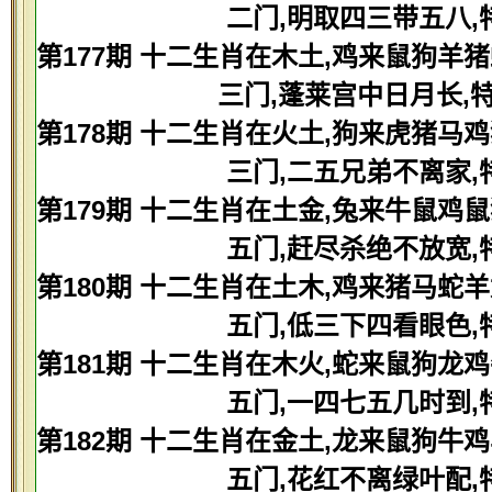
二门,明取四三带五八,特
第177期 十二生肖在木土,鸡来鼠狗羊
三门,蓬莱宫中日月长,特
第178期 十二生肖在火土,狗来虎猪马
三门,二五兄弟不离家,特
第179期 十二生肖在土金,兔来牛鼠鸡
五门,赶尽杀绝不放宽,特
第180期 十二生肖在土木,鸡来猪马蛇
五门,低三下四看眼色,特
第181期 十二生肖在木火,蛇来鼠狗龙
五门,一四七五几时到,特
第182期 十二生肖在金土,龙来鼠狗牛
五门,花红不离绿叶配,特