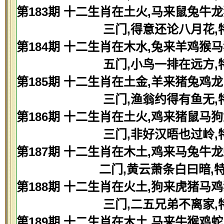
第183期 十二生肖在土火,马来鼠兔牛
三门,得意还论八月花,特
第184期 十二生肖在木水,兔来羊鸡猴
五门,小鸟一排在远方,特
第185期 十二生肖在土金,羊来猪兔鸡
三门,渔翁约得有鱼无,特
第186期 十二生肖在土火,鸡来猪鼠马
三门,非好汉晤也过岭,特
第187期 十二生肖在木土,鸡来马兔牛
二门,黄云萧条白曰暗,特
第188期 十二生肖在火土,狗来虎猪马
三门,二五兄弟不离家,特
第189期 十二生肖在木土,马来牛猴鸡