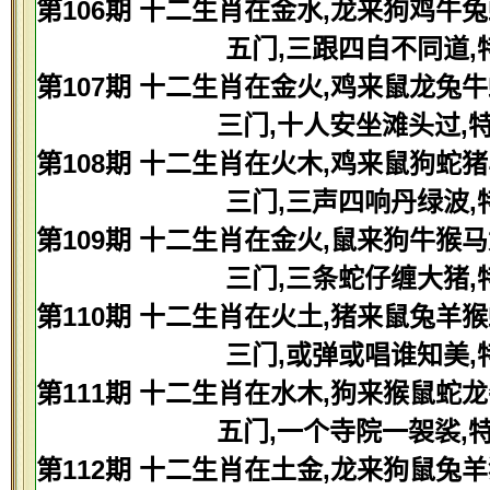
第106期 十二生肖在金水,龙来狗鸡牛
五门,三跟四自不同道,特
第107期 十二生肖在金火,鸡来鼠龙兔
三门,十人安坐滩头过,特
第108期 十二生肖在火木,鸡来鼠狗蛇
三门,三声四响丹绿波,特
第109期 十二生肖在金火,鼠来狗牛猴
三门,三条蛇仔缠大猪,特
第110期 十二生肖在火土,猪来鼠兔羊
三门,或弹或唱谁知美,特
第111期 十二生肖在水木,狗来猴鼠蛇
五门,一个寺院一袈裟,特
第112期 十二生肖在土金,龙来狗鼠兔