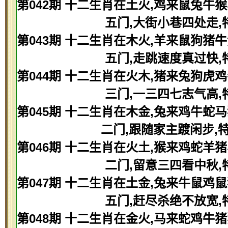
第042期 十二生肖在土火,鸡来鼠兔牛
五门,大街小巷四处走,特
第043期 十二生肖在木火,羊来鼠狗猪
五门,走跳速度真过快,特
第044期 十二生肖在火木,猪来兔狗虎
三门,一三四七志气高,特
第045期 十二生肖在木金,兔来鸡牛蛇
二门,跟随家主踱闲步,特
第046期 十二生肖在火土,猴来鸡蛇羊
二门,留意三四看中秋,特
第047期 十二生肖在土金,兔来牛鼠鸡
五门,赶尽杀绝不放宽,特
第048期 十二生肖在金火,马来蛇鸡牛