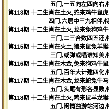
五门,一五向左四向右,特
第113期 十二生肖在土火,蛇来鸡牛鼠
四门,六居中三九相伴,特
第114期 十二生肖在土火,龙来兔狗鸡
三门,二三合数四五还,特
第115期 十二生肖在火土,猪来鼠兔羊
三门,或弹或唱谁知美,特
第116期 十二生肖在木金,兔来狗鸡牛
五门,百年大计建四化,特
第117期 十二生肖在木金,龙来蛇兔牛
五门,头尾有形各显数,特
第118期 十二生肖在土火,鸡来鼠羊龙
五门,闲情独游站河边,特