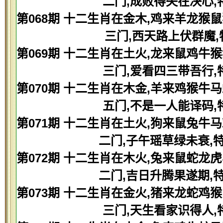
二门,成败得失在决心,特
第068期 十二生肖在金木,鸡来羊龙猴
三门,西天路上伏群魔,
第069期 十二生肖在土火,龙来鼠鸡牛
三门,爱看四三带吾行,特
第070期 十二生肖在木金,羊来鸡猴牛
五门,不是一人能译码,特
第071期 十二生肖在土火,狗来鼠兔牛
二门,子午瑶草绿未衰,特
第072期 十二生肖在木火,兔来鼠蛇龙
二门,吉日升腾果遂期,特
第073期 十二生肖在金火,猪来龙蛇鸡
三门,天生看家识得人,特