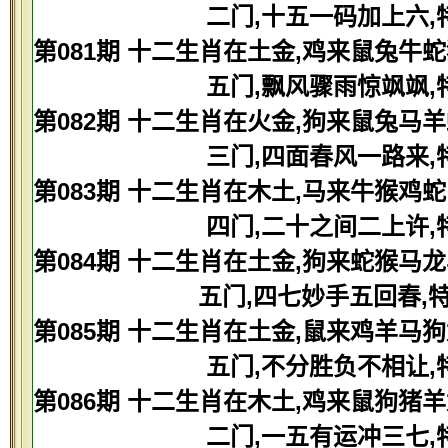
二门,十五一码加上六,特
第081期 十二生肖在土金,鸡来鼠兔牛
五门,飘风骤雨惊飒飒,特
第082期 十二生肖在火金,狗来鼠兔马
三门,四面春风一路来,特
第083期 十二生肖在木土,马来牛猴鸡
四门,二十之间二上许,特
第084期 十二生肖在土金,狗来蛇猴马
五门,四七妙手五回春,特
第085期 十二生肖在土金,鼠来鸡羊马
五门,不分胜负不相让,特
第086期 十二生肖在木土,鸡来鼠狗猪
二门,一五有运冲三七,特