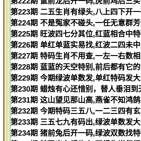
第222期 鼠前龙后开一码,虎前鸡后三
第223期 二五生肖有绿头,八上四下开
第224期 不是冤家不碰头,一任无意群
第225期 旺波四七分其位,红蓝相合中
第226期 单红单蓝实易找,红波二四未
第227期 特码生肖不用查,一左一右数
第228期 蓝蓝的天空特别,前后都有它
第229期 今期绿波单数发,单红特码发
第230期 蜡烛有心还惜别，替人垂泪到
第231期 这山望见那山高,燕雀不知鸿
第232期 今期特码三五八,一二三四有
第233期 三五七九有码出,绿波单数发
第234期 猪前兔后开一码,绿波双数找