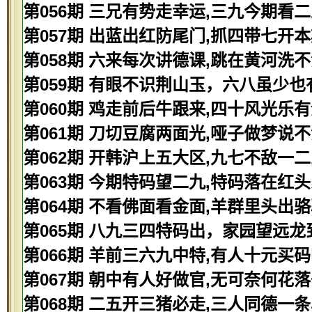
第056期 三兄有势走幸运,三九今期看
第057期 出蓝出红防尾门,抓四带七开
第058期 六来每次讲德课,跳在黄河洗
第059期 有眼不识荆山玉，六八虽少也
第060期 鸡走前后牛跟来,四十风光乐
第061期 刀切豆腐两面光,哑子做梦说
第062期 开韩沪上五大区,九七不敌一
第063期 今期特码望二九,特码落在红
第064期 不看佛面看金面,羊群里头出
第065期 八九三四特码出，家园望远龙
第066期 羊前三六九中特,有人十元买
第067期 朝中有人好做官,无可奈何花
第068期 二五开三猪必走,三人同德一