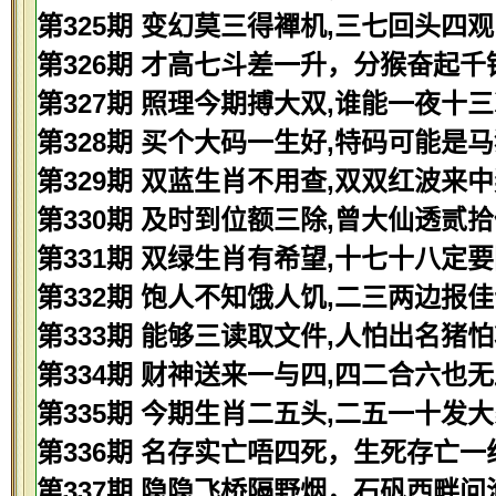
第325期 变幻莫三得襌机,三七回头四
第326期 才高七斗差一升，分猴奋起千
第327期 照理今期搏大双,谁能一夜十
第328期 买个大码一生好,特码可能是
第329期 双蓝生肖不用查,双双红波来
第330期 及时到位额三除,曾大仙透贰
第331期 双绿生肖有希望,十七十八定
第332期 饱人不知饿人饥,二三两边报
第333期 能够三读取文件,人怕出名猪
第334期 财神送来一与四,四二合六也
第335期 今期生肖二五头,二五一十发
第336期 名存实亡唔四死，生死存亡一
第337期 隐隐飞桥隔野烟，石矾西畔问