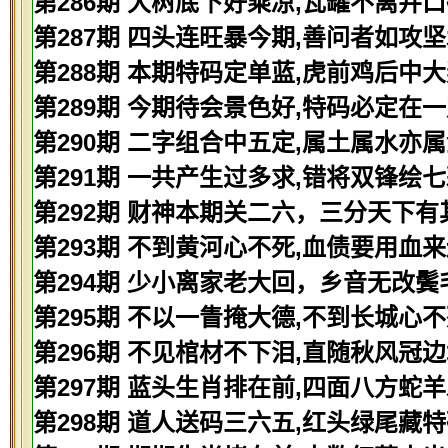
第286期 大树底下好乘凉,瓦罐不离井
第287期 四头连旺暴今期,善问者如攻
第288期 本期特码定单蓝,虎前鸡后中
第289期 今期待会景色好,特码必定在
第290期 二字组合中五定,属土属水亦
第291期 一共产生过多求,错将双锋绘
第292期 财神本期关二六，三分天下有
第293期 不到黄河心不死,血债要用血
第294期 少小离家老大回，乡音无改鬓
第295期 不以一眚掩大德,不到长城心
第296期 不见棺材不下泪,直随秋风冠
第297期 蓝头生肖排在前,四面八方蛇
第298期 道人送码三六五,红头绿尾藏