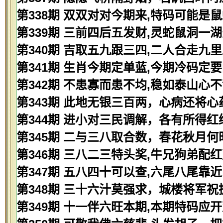
第338期 双双对对今期来,特码可能是
第339期 三前四后五发财,灵蛇鼠洞一
第340期 吉取五九跟三四,二人合走九
第341期 生肖今期定单蓝,今期冷码定
第342期 不患寡而患不均,稳如泰山心
第343期 此地无银三百两，心病还将
第344期 进小对三民调解，各有所得红
第345期 二与三八取合数，春花秋月何
第346期 三八二三特头奖,牛兄狗弟配
第347期 五八四十可以查,六尾八尾靠
第348期 三十六汁莫强求，城楼将军祝
第349期 十一伴六旺本期,本期特码应