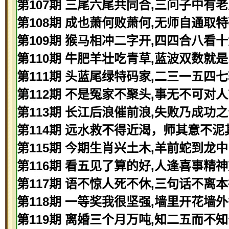
第107期 三尾六尾共同合,三问子中有
第108期 成也萧何败萧何,无师自通取
第109期 猴马相冲二字开,四四合八看
第110期 牛肥羊壮吃青草,蓝波双数就
第111期 头蓝尾绿特码家,二三一五四
第112期 不是冤家不聚头,事无不可对
第113期 长江后浪催前浪,失败乃成功
第114期 远水救不得近渴，师其意不泥
第115期 今期生肖兴土木,羊前蛇到龙
第116期 看五见了算的好,人逢喜事精
第117期 语不惊人死不休,三句话不离
第118期 一等奖我很坚强,墙里开花墙
第119期 离婚三个月万吨,知二五而不