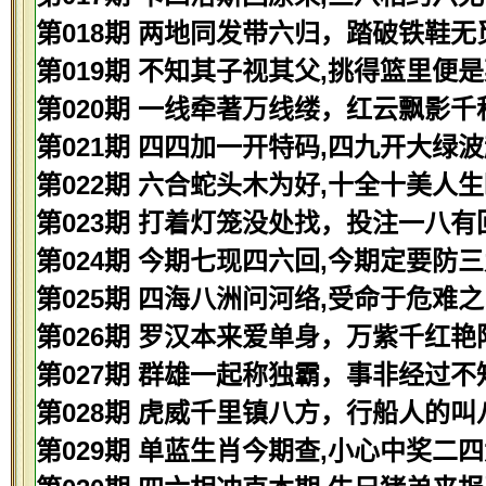
第018期 两地同发带六归，踏破铁鞋
第019期 不知其子视其父,挑得篮里便
第020期 一线牵著万线缕，红云飘影千
第021期 四四加一开特码,四九开大绿
第022期 六合蛇头木为好,十全十美人
第023期 打着灯笼没处找，投注一八有
第024期 今期七现四六回,今期定要防
第025期 四海八洲问河络,受命于危难
第026期 罗汉本来爱单身，万紫千红艳
第027期 群雄一起称独霸，事非经过不
第028期 虎威千里镇八方，行船人的叫
第029期 单蓝生肖今期查,小心中奖二