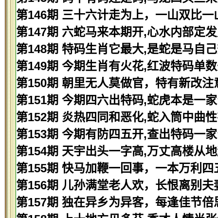
第146期 三十六计走为上，一山双比一
第147期 六蛇马来本期开,心水内部定
第148期 特码生肖它最大,是蛇是马自
第149期 今期生肖有火花,红波特码单
第150期 朝里无人莫做官，特有新改注
第151期 今期四六出特码,蛇虎本是一
第152期 炎热四同和恶化,蛇入筒中曲
第153期 今期有防四五开,查出特码一
第154期 天宇出头一字高,万丈高楼从
第155期 快马加鞭一回事，一本万利四
第156期 儿孙满堂老人欢，长恨离别夫
第157期 独在异乡为异客，每逢佳节倍