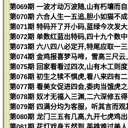
第069期 一波才动万波随,山有朽壤而
第070期 六合人生一五追,胆小如猫不
第071期 特码开了开小码,蓝绿今次发
第072期 单数红蓝出特码,四十九个数
第073期 六八四八必定开,特尾应取一
第074期 金鸡报喜梦马啼，雪高三尺云
第075期 回家看看过四次,山有木工则
第076期 初生之犊不惧虎,看八来四有
第077期 看美女促进四会,委肉当饿虎
第078期 奴才无福入三渊,二六深修五
第079期 四满分均为客服，听其言而观
第080期 龙门三五有几高,九开七虎鸡
第081期 花灯戏身五然到,英雄难过美