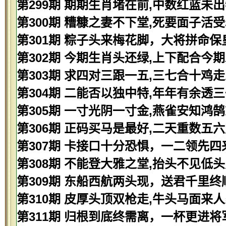
第299期 期期生肖堵在前,中数红蓝未
第300期 糟糠之妻不下堂,死要面子活
第301期 粽子头来梅花脚，大将拼命保
第302期 今期生肖头还绿,上下配合今
第303期 求四对三跟一五,三七合十鸡
第304期 二能否以独中特,年年有余透
第305期 一寸光阴一寸金,燕雀安知鸿
第306期 正码买马是最好,二天重数五
第307期 卡接口十分恐惧，一二领先四
第308期 不能登大雅之堂,抬头不见低
第309期 东船西航两头现，送君千里终
第310期 皮厚头顶双枪走,牛头马面来
第311期 归根到底终需离，一杯更进将