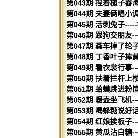
第043期 捏着槌子舂海
第044期 夫妻俩唱小调-
第045期 活剥兔子----
第046期 跟狗交朋友-
第047期 粪车掉了轮子-
第048期 丁香叶子捧黄
第049期 看衣裳行事--
第050期 扶着拦杆上楼
第051期 蛤蟆跳进粉笸
第052期 暖壶坐飞机-
第053期 喝蜂糖说好话-
第054期 红娘挨板子-
第055期 黄瓜沾白糖--