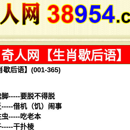
奇人网【生肖歇后语】
后语】(001-365)
脚-----要脱不得脱
-----借机（饥）闹事
-----吃老本
----干扑棱