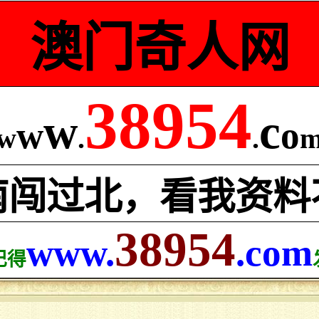
澳门奇人网
38954
w
c
w
o
w
.
.
南闯过北，看我资料
38954
www.
.com
记得