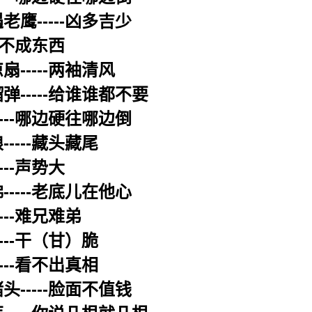
老鹰-----凶多吉少
--不成东西
扇-----两袖清风
弹-----给谁谁都不要
----哪边硬往哪边倒
----藏头藏尾
---声势大
-----老底儿在他心
---难兄难弟
---干（甘）脆
---看不出真相
头-----脸面不值钱