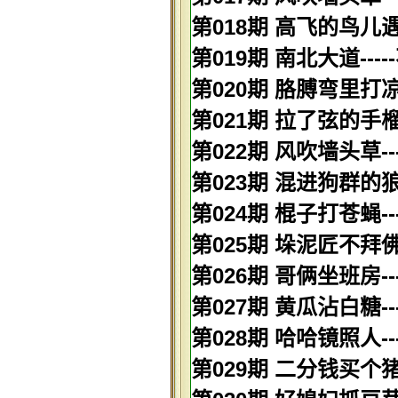
第018期 高飞的鸟儿遇
第019期 南北大道---
第020期 胳膊弯里打凉
第021期 拉了弦的手榴
第022期 风吹墙头草-
第023期 混进狗群的狼-
第024期 棍子打苍蝇--
第025期 垛泥匠不拜佛
第026期 哥俩坐班房--
第027期 黄瓜沾白糖--
第028期 哈哈镜照人--
第029期 二分钱买个猪