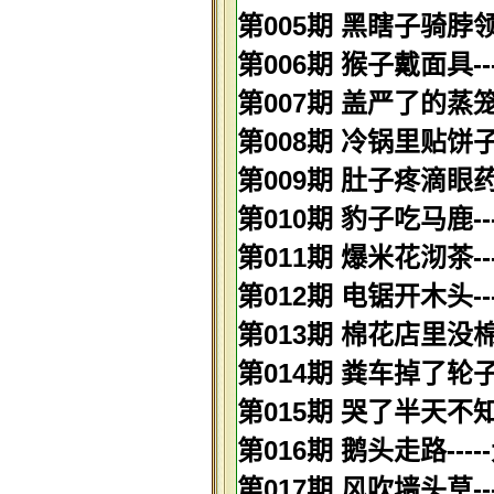
第005期 黑瞎子骑脖领
第006期 猴子戴面具--
第007期 盖严了的蒸笼-
第008期 冷锅里贴饼子-
第009期 肚子疼滴眼药
第010期 豹子吃马鹿--
第011期 爆米花沏茶--
第012期 电锯开木头--
第013期 棉花店里没棉
第014期 粪车掉了轮子-
第015期 哭了半天不知
第016期 鹅头走路---
第017期 风吹墙头草-