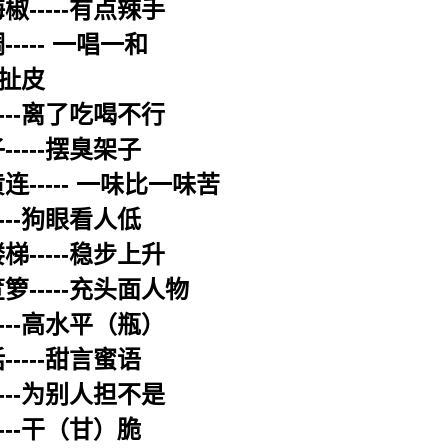
椒-----有点辣手
---- 一唱一和
-扯皮
----离了吃喝不行
----摆臭架子
连----- 一味比一味苦
---狗眼看人低
梯-----稳步上升
箩-----充头面人物
----高水平（瓶）
----甜言蜜语
----为别人担不是
---干（甘）脆