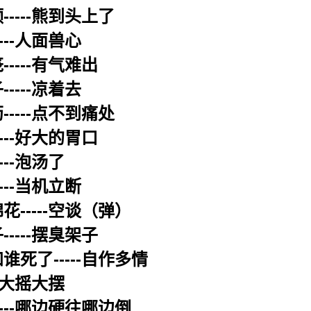
-----熊到头上了
---人面兽心
----有气难出
----凉着去
-----点不到痛处
---好大的胃口
---泡汤了
---当机立断
花-----空谈（弹）
----摆臭架子
谁死了-----自作多情
--大摇大摆
----哪边硬往哪边倒