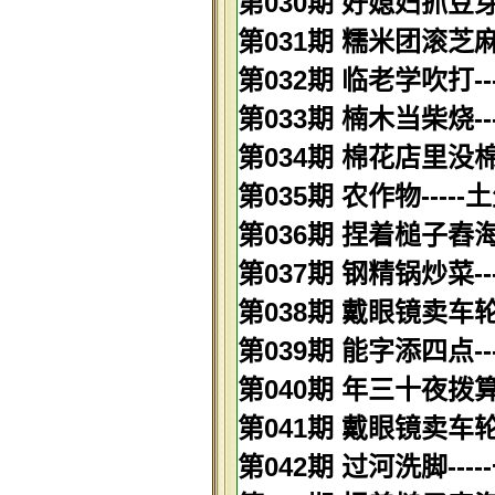
第030期 好媳妇抓豆芽
第031期 糯米团滚芝麻
第032期 临老学吹打-
第033期 楠木当柴烧--
第034期 棉花店里没棉
第035期 农作物----
第036期 捏着槌子舂海
第037期 钢精锅炒菜-
第038期 戴眼镜卖车轮-
第039期 能字添四点--
第040期 年三十夜拨算
第041期 戴眼镜卖车轮-
第042期 过河洗脚---