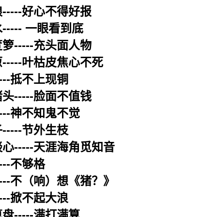
-----好心不得好报
---- 一眼看到底
箩-----充头面人物
-----叶枯皮焦心不死
---抵不上现铜
头-----脸面不值钱
----神不知鬼不觉
----节外生枝
心-----天涯海角觅知音
---不够格
----不（响）想《猪？》
---掀不起大浪
盘-----满打满算