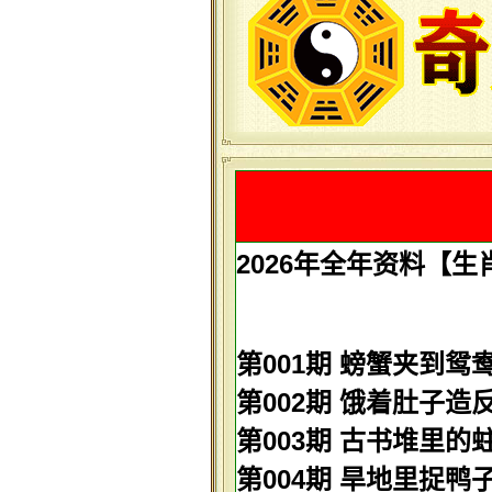
2026年全年资料【生肖歇
第001期 螃蟹夹到鸳鸯
第002期 饿着肚子造反
第003期 古书堆里的蛀虫
第004期 旱地里捉鸭子-