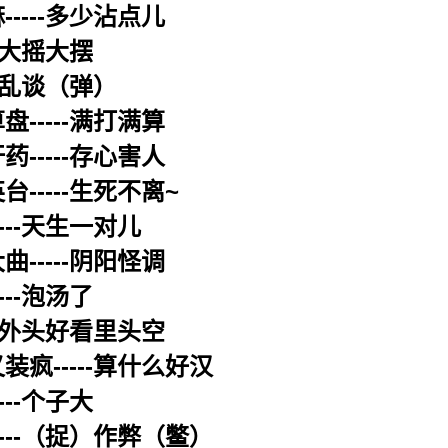
-----多少沾点儿
--大摇大摆
--乱谈（弹）
盘-----满打满算
药-----存心害人
-----生死不离~
---天生一对儿
曲-----阴阳怪调
---泡汤了
---外头好看里头空
装疯-----算什么好汉
---个子大
----（捉）作弊（鳖）