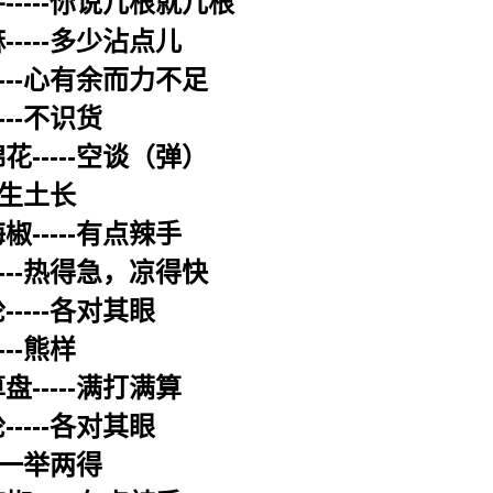
-----你说几根就几根
-----多少沾点儿
----心有余而力不足
---不识货
花-----空谈（弹）
-土生土长
椒-----有点辣手
----热得急，凉得快
----各对其眼
---熊样
盘-----满打满算
----各对其眼
--一举两得