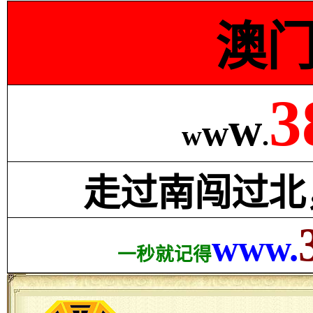
澳
3
w
w
w
.
走过南闯过北
www.
一秒就记得