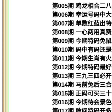
第005期 鸡龙相合二
第006期 幸运号码中
第007期 单数红蓝出
第008期 一心两用真
第009期 今期特码免
第010期 码中有码还
第011期 今期生肖有
第012期 今期特码最
第013期 三九三四必
第014期 马前兔后三
第015期 正码可买三
第016期 今期待会景
第017期 敢问特码开