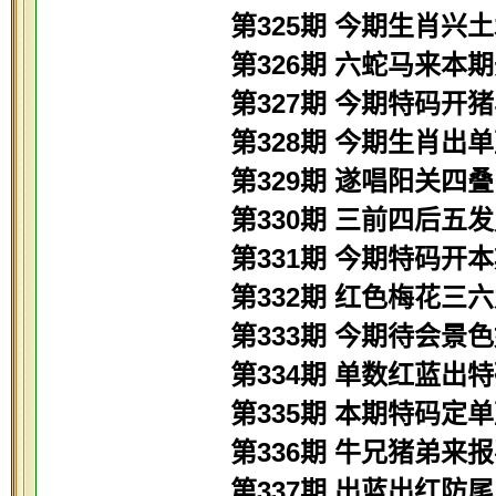
第325期 今期生肖兴
第326期 六蛇马来本
第327期 今期特码开
第328期 今期生肖出
第329期 遂唱阳关四
第330期 三前四后五
第331期 今期特码开
第332期 红色梅花三
第333期 今期待会景
第334期 单数红蓝出
第335期 本期特码定
第336期 牛兄猪弟来
第337期 出蓝出红防