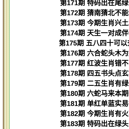
第171期 特码出在尾
第172期 猜南猜北不
第173期 今期生肖兴
第174期 天生一对成
第175期 五八四十可
第176期 六合蛇头木
第177期 红波生肖错
第178期 四五书头点
第179期 二五生肖有
第180期 六蛇马来本
第181期 单红单蓝实
第182期 今期生肖有
第183期 特码出在绿