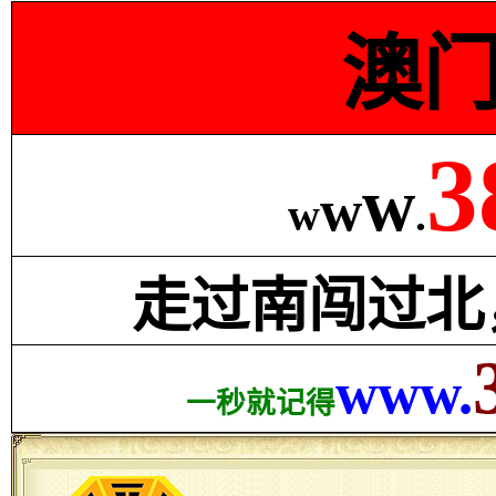
澳
3
w
w
w
.
走过南闯过北
www.
一秒就记得