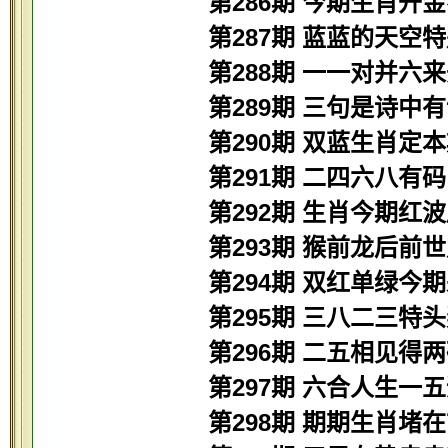
第286期 今期生肖开
第287期 蓝蓝的天空
第288期 一一对并六
第289期 三句是诗中
第290期 双蓝生肖定
第291期 二四六八有
第292期 生肖今期红
第293期 猴前龙后前
第294期 双红单绿今
第295期 三八二三特
第296期 二五相见得
第297期 六合人生一
第298期 期期生肖堵