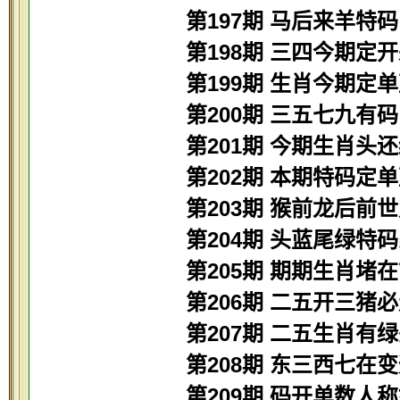
第197期 马后来羊特
第198期 三四今期定
第199期 生肖今期定
第200期 三五七九有
第201期 今期生肖头
第202期 本期特码定
第203期 猴前龙后前
第204期 头蓝尾绿特
第205期 期期生肖堵
第206期 二五开三猪
第207期 二五生肖有
第208期 东三西七在
第209期 码开单数人