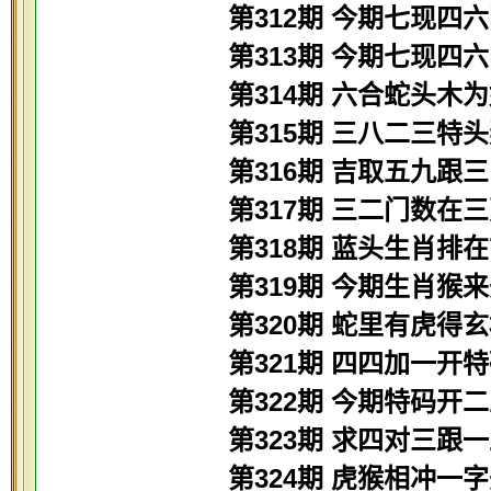
第312期 今期七现四
第313期 今期七现四
第314期 六合蛇头木
第315期 三八二三特
第316期 吉取五九跟
第317期 三二门数在
第318期 蓝头生肖排
第319期 今期生肖猴
第320期 蛇里有虎得
第321期 四四加一开
第322期 今期特码开
第323期 求四对三跟
第324期 虎猴相冲一