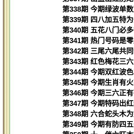
第338期 今期绿波单
第339期 四八加五特
第340期 五花八门必
第341期 热门号码是
第342期 三尾六尾共
第343期 红色梅花三
第344期 今期双红波
第345期 今期生肖有
第346期 今期三六正
第347期 今期特码出
第348期 六合蛇头木
第349期 今期有防四