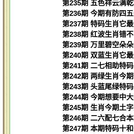
第235期 五色祥云满
第236期 今期有防四
第237期 特码生肖它
第238期 红波生肖错
第239期 万里碧空朵
第240期 双蓝生肖它
第241期 二七相助特
第242期 两绿生肖今
第243期 头蓝尾绿特
第244期 今期想要中
第245期 生肖今期土
第246期 二六配七合
第247期 本期特码十