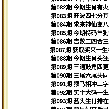
第082期 今期生肖有
第083期 旺波四七分
第084期 求来神仙变
第085期 今期特码羊
第086期 吉数二四合
第087期 获取奖来一
第088期 今期生肖头
第089期 三通鼓角四
第090期 三尾六尾共
第091期 猴马相冲二
第092期 买个大码一
第093期 蓝头生肖排