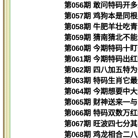
第056期 敢问特码开
第057期 鸡狗本是同
第058期 牛肥羊壮吃
第059期 猜南猜北不
第060期 今期特码十
第061期 今期特码出
第062期 四八加五特
第063期 特码生肖它
第064期 今期想要中
第065期 财神送来一
第066期 特码双数万
第067期 旺波四七分
第068期 鸡龙相合二