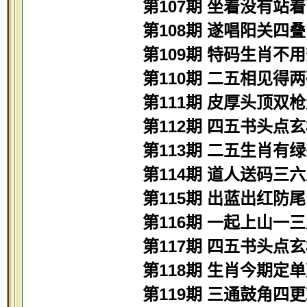
第107期 坐着没有站
第108期 遂唱阳关四
第109期 特码生肖不
第110期 二五相见得
第111期 皮厚头顶双
第112期 四五书头点
第113期 二五生肖有
第114期 道人送码三
第115期 出蓝出红防
第116期 一起上山一
第117期 四五书头点
第118期 生肖今期定
第119期 三通鼓角四