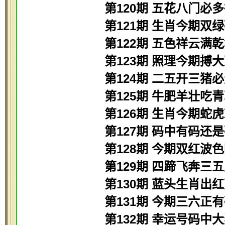
第120期 五花八门必
第121期 生肖今期双
第122期 五色祥云满
第123期 照理今期搏
第124期 二五开三猪
第125期 牛肥羊壮吃
第126期 生肖今期蛇
第127期 码中有码还
第128期 今期双红波
第129期 四蹄飞奔三
第130期 蓝头生肖出
第131期 今期三六正
第132期 幸运号码中