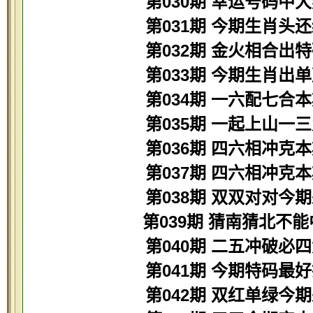
第030期 幸运号码中
第031期 今期生肖头
第032期 金火相合出
第033期 今期生肖出
第034期 一六配七合
第035期 一起上山一
第036期 四六相冲克
第037期 四六相冲克
第038期 双双对对今
第039期 猜南猜北不
第040期 二五冲破必
第041期 今期特码最
第042期 双红单绿今