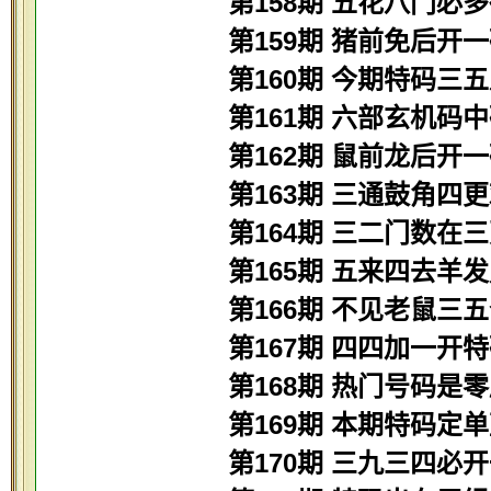
第158期 五花八门必
第159期 猪前免后开
第160期 今期特码三
第161期 六部玄机码
第162期 鼠前龙后开
第163期 三通鼓角四
第164期 三二门数在
第165期 五来四去羊
第166期 不见老鼠三
第167期 四四加一开
第168期 热门号码是
第169期 本期特码定
第170期 三九三四必