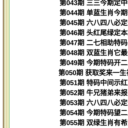
第043期 三三今期定
第044期 单蓝生肖今
第045期 六八四八必
第046期 头红尾绿定
第047期 二七相助特
第048期 双蓝生肖它
第049期 今期特码开
第050期 获取奖来一
第051期 特码中间示
第052期 牛兄猪弟来
第053期 六八四八必
第054期 今期特码望
第055期 双绿生肖有