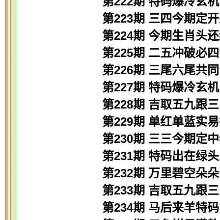
第222期 特码爆冷玄
第223期 三四今期定
第224期 今期生肖头
第225期 二五冲破必
第226期 三尾六尾共
第227期 特码爆冷玄
第228期 吉取五九跟
第229期 单红单蓝实
第230期 三三今期定
第231期 特码出在绿
第232期 万里碧空朵
第233期 吉取五九跟
第234期 马后来羊特